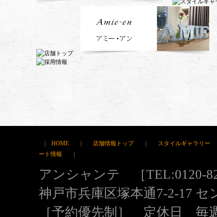
|
HOME
|
店舗情報トップ
|
スタイルギャラリー
ート情報
|
アンシャンテ ［TEL:0120-82
神戸市兵庫区塚本通7-2-17 
［予約優先制］ 定休日 毎週