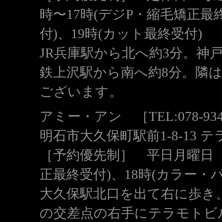
時〜17時(デジP・縮毛矯正最
付)、19時(カット最終受付)
JR兵庫駅から北へ約3分。神
鉄上沢駅から南へ約8分。隣
ございます。
アミー・アン ［TEL:078-934
明石市大久保町駅前1-8-13 
［予約優先制］ 平日月曜日 
正最終受付)、18時(カラー・
大久保駅北口を出て右に歩き
の交差点の右手にテラモトビル